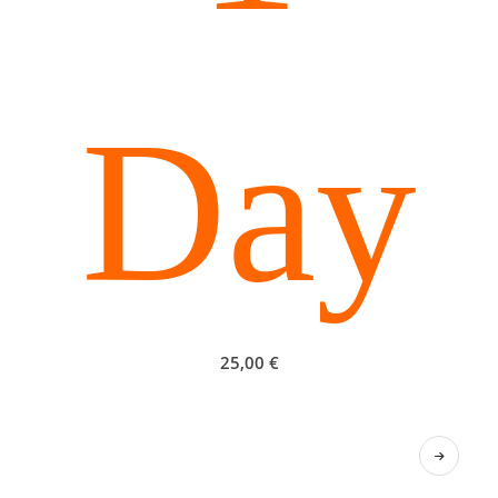
Day
25,00
€