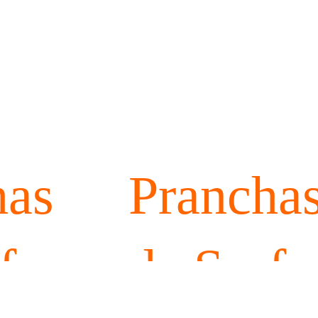
has
Prancha
f e
de Surf 