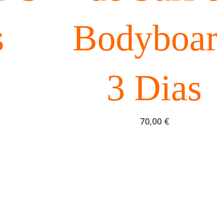
s
Bodyboa
3 Dias
70,00
€