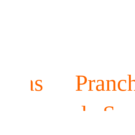
nchas
Pranc
urf e
de Sur