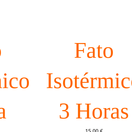
o
Fato
mico
Isotérmi
a
3 Horas
15,00
€