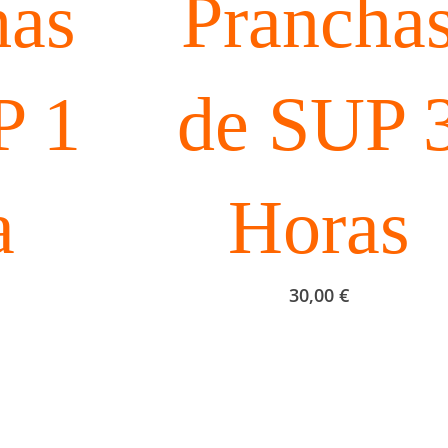
has
Prancha
P 1
de SUP 
a
Horas
30,00
€