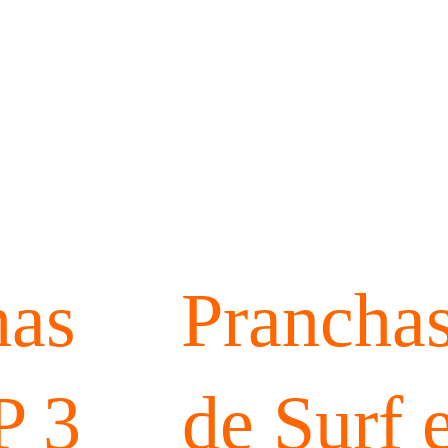
has
Prancha
P 3
de Surf 