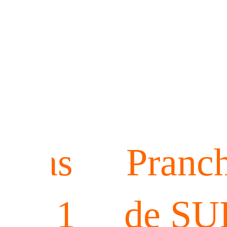
nchas
Pranc
SUP 1
de SU