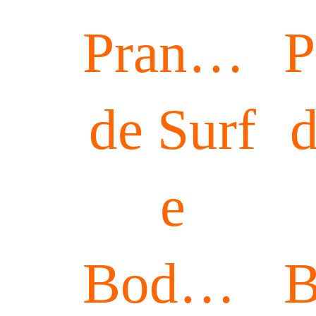
Pranchas
P
de Surf
d
e
Bodyboar
B