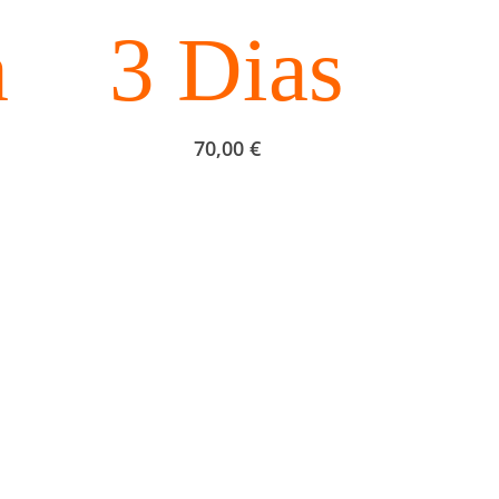
a
3 Dias
70,00
€