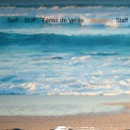
Surf
SUP
Férias de Verão
Aluguer
Staff