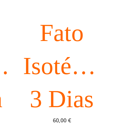
Fato
Isotérmico
rmico
3 Dias
a
60,00
€