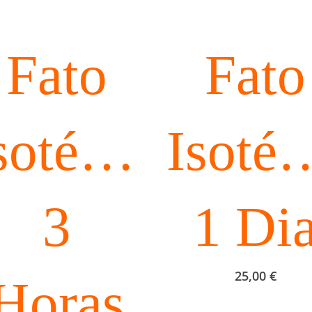
Fato
Fato
sotérmico
o
Isoté
3
1 Di
25,00
€
Horas