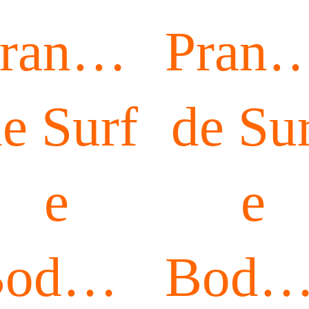
ranchas
Pranc
e Surf
de Su
e
e
d
odyboard
Bodyb