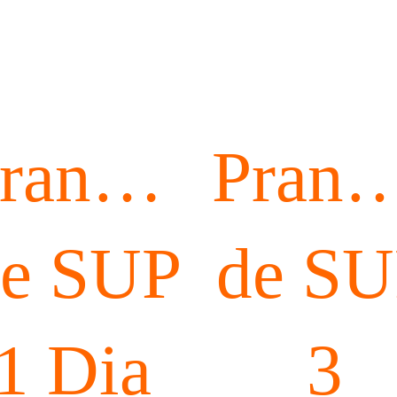
ranchas
Pranc
e SUP
de S
1 Dia
3