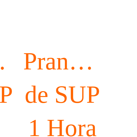
has
Pranchas
UP
de SUP
1 Hora