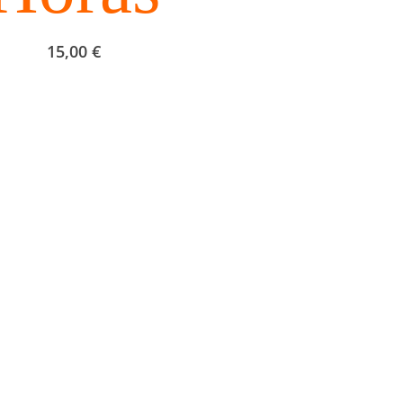
15,00
€
Equipamento
surf tipo “shortboards” desde 5’6” até “longboards” 9’4 ” (le
os modelos de bodyboards (desde criança até tamanhos gra
Pranchas de Stand Up Paddle (SUP)
Fatos de surf a partir dos 4 anos de idade