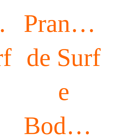
has
Pranchas
rf
de Surf
e
oard
Bodyboard