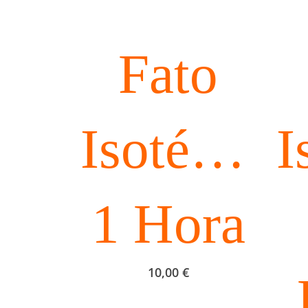
Fato
I
Isotérmic
1 Hora
10,00
€