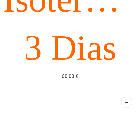
3 Dias
60,00
€