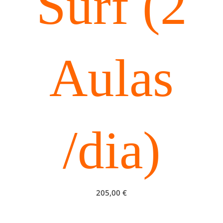
Surf (2
Aulas
/dia)
205,00
€